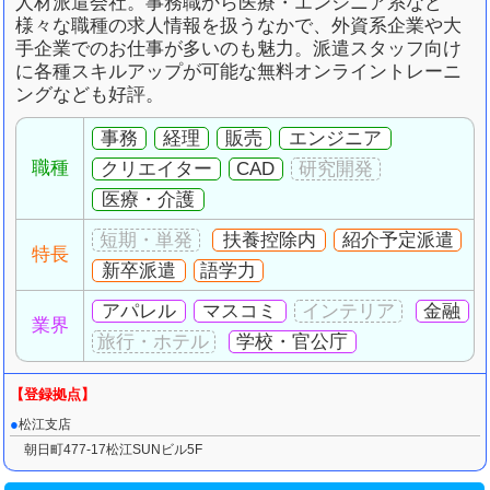
人材派遣会社。事務職から医療・エンジニア系など
様々な職種の求人情報を扱うなかで、外資系企業や大
手企業でのお仕事が多いのも魅力。派遣スタッフ向け
に各種スキルアップが可能な無料オンライントレーニ
ングなども好評。
事務
経理
販売
エンジニア
職種
クリエイター
CAD
医療・介護
扶養控除内
紹介予定派遣
特長
新卒派遣
語学力
アパレル
マスコミ
金融
業界
学校・官公庁
松江支店
朝日町477-17松江SUNビル5F