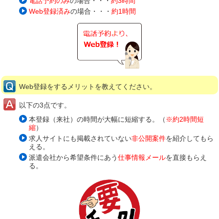
電話予約のみ
の場合・・・
約3時間
Web登録済み
の場合・・・
約1時間
Web登録をするメリットを教えてください。
以下の3点です。
本登録（来社）の時間が大幅に短縮する。（
※約2時間短
縮
）
求人サイトにも掲載されていない
非公開案件
を紹介してもら
える。
派遣会社から希望条件にあう
仕事情報メール
を直接もらえ
る。