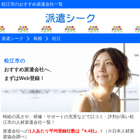
松江市のおすすめ派遣会社一覧
派遣シーク
島根
松江
松江市の
おすすめ派遣会社へ、
まずはWeb登録！
時給の高さや、研修・サポートの充実などで口コミ・評判が高い
松
江市の人材派遣会社一覧！
派遣会社への
1人あたり平均登録社数は『4.4社』！
（※日本人材派
遣協会調べ）