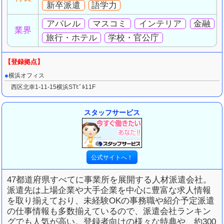
新卒派遣
語学力
アパレル
マスコミ
インテリア
金融
業界
旅行・ホテル
学校・官公庁
横浜オフィス
西区北幸1-11-15横浜STﾋﾞﾙ11F
スタッフサービス
47都道府県すべてに事業所を展開する人材派遣会社。
派遣先は上場企業や大手企業を中心に豊富な求人情報
を取り揃えており、未経験OKの事務職や紹介予定派遣
の仕事情報も多数揃えているので、派遣会社ランキン
グでも人気が高い。登録者向けの様々な特典や、約300