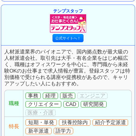
テンプスタッフ
人材派遣業界のパイオニアで、国内拠点数が最大級の
人材派遣会社。取引先は大手・有名企業をはじめ幅広
く、職種はオフィスワークを中心に、専門職から未経
験OKのお仕事まで求人情報が豊富。登録スタッフは特
別価格で受けられる講座や提携校があるので、キャリ
アアップしたい人にもおすすめ。
事務
経理
販売
職種
クリエイター
CAD
研究開発
短期・単発
扶養控除内
紹介予定派遣
特長
新卒派遣
語学力