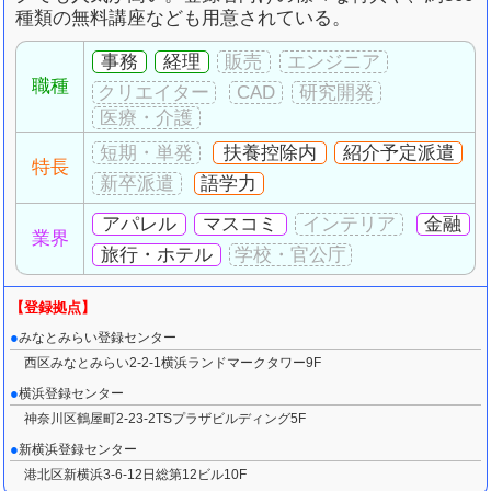
種類の無料講座なども用意されている。
事務
経理
職種
扶養控除内
紹介予定派遣
特長
語学力
アパレル
マスコミ
金融
業界
旅行・ホテル
みなとみらい登録センター
西区みなとみらい2-2-1横浜ランドマークタワー9F
横浜登録センター
神奈川区鶴屋町2-23-2TSプラザビルディング5F
新横浜登録センター
港北区新横浜3-6-12日総第12ビル10F