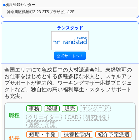
横浜登録センター
神奈川区鶴屋町2-23-2TSプラザビル12F
ランスタッド
全国エリアにて急成長中の人材派遣会社。
未経験可の
お仕事をはじめとする多種多様な求人と、スキルアッ
プサポートが魅力的。
ワーキングマザー応援プロジェ
クトなど、独自性の高い福利厚生・スタッフサポート
も充実。
事務
経理
販売
職種
短期・単発
扶養控除内
紹介予定派遣
特長