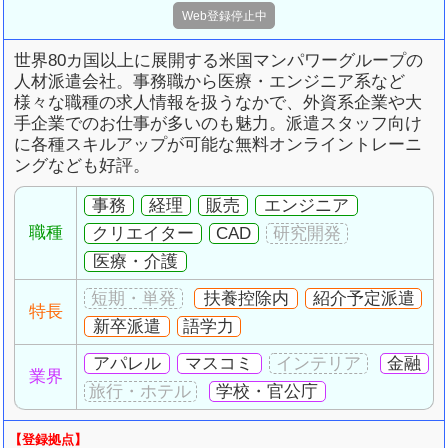
世界80カ国以上に展開する米国マンパワーグループの
人材派遣会社。事務職から医療・エンジニア系など
様々な職種の求人情報を扱うなかで、外資系企業や大
手企業でのお仕事が多いのも魅力。派遣スタッフ向け
に各種スキルアップが可能な無料オンライントレーニ
ングなども好評。
事務
経理
販売
エンジニア
職種
クリエイター
CAD
医療・介護
扶養控除内
紹介予定派遣
特長
新卒派遣
語学力
アパレル
マスコミ
金融
業界
学校・官公庁