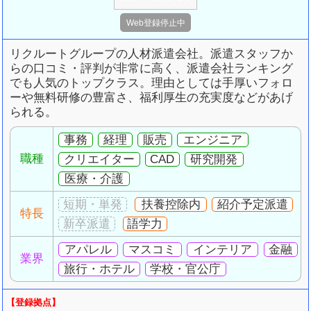
リクルートグループの人材派遣会社。派遣スタッフか
らの口コミ・評判が非常に高く、派遣会社ランキング
でも人気のトップクラス。理由としては手厚いフォロ
ーや無料研修の豊富さ、福利厚生の充実度などがあげ
られる。
事務
経理
販売
エンジニア
職種
クリエイター
CAD
研究開発
医療・介護
扶養控除内
紹介予定派遣
特長
語学力
アパレル
マスコミ
インテリア
金融
業界
旅行・ホテル
学校・官公庁