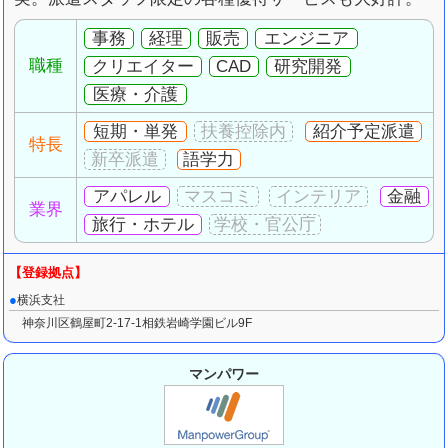
事務
経理
販売
エンジニア
職種
クリエイター
CAD
研究開発
医療・介護
短期・単発
紹介予定派遣
特長
語学力
アパレル
金融
業界
旅行・ホテル
横浜支社
神奈川区鶴屋町2-17-1相鉄岩崎学園ビル9F
マンパワー