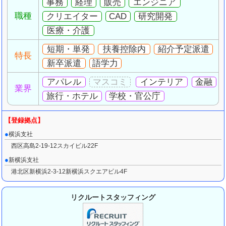
事務
経理
販売
エンジニア
職種
クリエイター
CAD
研究開発
医療・介護
短期・単発
扶養控除内
紹介予定派遣
特長
新卒派遣
語学力
アパレル
インテリア
金融
業界
旅行・ホテル
学校・官公庁
横浜支社
西区高島2-19-12スカイビル22F
新横浜支社
港北区新横浜2-3-12新横浜スクエアビル4F
リクルートスタッフィング