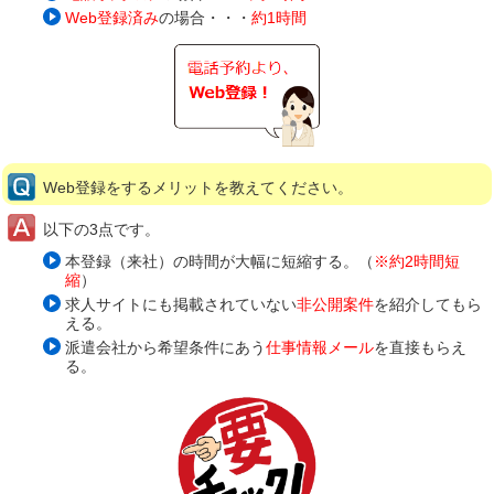
Web登録済み
の場合・・・
約1時間
Web登録をするメリットを教えてください。
以下の3点です。
本登録（来社）の時間が大幅に短縮する。（
※約2時間短
縮
）
求人サイトにも掲載されていない
非公開案件
を紹介してもら
える。
派遣会社から希望条件にあう
仕事情報メール
を直接もらえ
る。