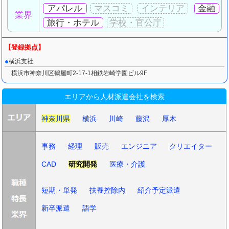
アパレル
金融
業界
旅行・ホテル
横浜支社
横浜市神奈川区鶴屋町2-17-1相鉄岩崎学園ビル9F
エリアから人材派遣会社を検索
神奈川県
横浜
川崎
藤沢
厚木
事務
経理
販売
エンジニア
クリエイター
CAD
研究開発
医療・介護
短期・単発
扶養控除内
紹介予定派遣
新卒派遣
語学