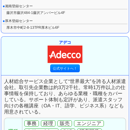
湘南登録センター
藤沢市藤沢484-1藤沢アンバービル4F
厚木登録センター
厚木市中町2-8-13TPR厚木ビル6F
アデコ
人材総合サービス企業として“世界最大”を誇る人材派遣
会社。取引先企業数は約3万2千社。常時1万件以上の仕
事情報を保持しており、あらゆる業種・職種をカバー
している。サポート体制も定評があり、派遣スタッフ
向けの各種講座（OA・IT、語学、ビジネス系）なども
用意されている。
事務
経理
販売
エンジニア