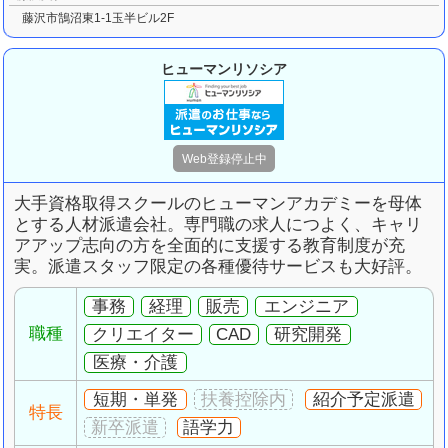
藤沢市鵠沼東1-1玉半ビル2F
ヒューマンリソシア
大手資格取得スクールのヒューマンアカデミーを母体
とする人材派遣会社。
専門職の求人につよく、キャリ
アアップ志向の方を全面的に支援する教育制度が充
実。
派遣スタッフ限定の各種優待サービスも大好評。
事務
経理
販売
エンジニア
職種
クリエイター
CAD
研究開発
医療・介護
短期・単発
紹介予定派遣
特長
語学力