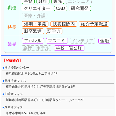
事務
経理
販売
職種
クリエイター
CAD
研究開発
短期・単発
扶養控除内
紹介予定派遣
特長
新卒派遣
語学力
アパレル
マスコミ
金融
業界
学校・官公庁
横浜登録センター
横浜市西区北幸1-1-8エキニア横浜4F
新横浜オフィス
横浜市港北区新横浜2-4-17光正新横浜駅前ビル6F
川崎オフィス
川崎市川崎区駅前本町12-1川崎駅前タワー・リバーク5F
厚木オフィス
厚木市中町3-5-14高砂ビル8F