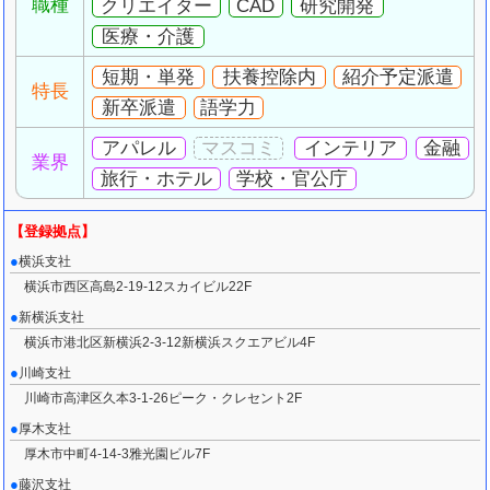
職種
クリエイター
CAD
研究開発
医療・介護
短期・単発
扶養控除内
紹介予定派遣
特長
新卒派遣
語学力
アパレル
インテリア
金融
業界
旅行・ホテル
学校・官公庁
横浜支社
横浜市西区高島2-19-12スカイビル22F
新横浜支社
横浜市港北区新横浜2-3-12新横浜スクエアビル4F
川崎支社
川崎市高津区久本3-1-26ピーク・クレセント2F
厚木支社
厚木市中町4-14-3雅光園ビル7F
藤沢支社