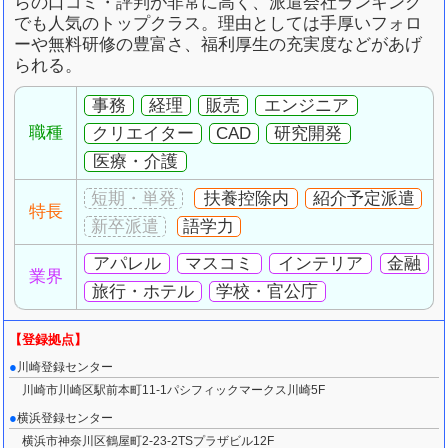
らの口コミ・評判が非常に高く、派遣会社ランキング
でも人気のトップクラス。理由としては手厚いフォロ
ーや無料研修の豊富さ、福利厚生の充実度などがあげ
られる。
事務
経理
販売
エンジニア
職種
クリエイター
CAD
研究開発
医療・介護
扶養控除内
紹介予定派遣
特長
語学力
アパレル
マスコミ
インテリア
金融
業界
旅行・ホテル
学校・官公庁
川崎登録センター
川崎市川崎区駅前本町11-1パシフィックマークス川崎5F
横浜登録センター
横浜市神奈川区鶴屋町2-23-2TSプラザビル12F