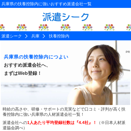
兵庫県の扶養控除内に強いおすすめ派遣会社一覧
派遣シーク
兵庫
扶養控除内
兵庫県の扶養控除内につよい
おすすめ派遣会社へ、
まずはWeb登録！
時給の高さや、研修・サポートの充実などで口コミ・評判が高く
扶
養控除内に強い兵庫県の人材派遣会社一覧！
派遣会社への
1人あたり平均登録社数は『4.4社』！
（※日本人材派
遣協会調べ）