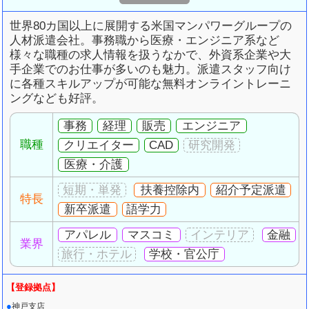
世界80カ国以上に展開する米国マンパワーグループの
人材派遣会社。事務職から医療・エンジニア系など
様々な職種の求人情報を扱うなかで、外資系企業や大
手企業でのお仕事が多いのも魅力。派遣スタッフ向け
に各種スキルアップが可能な無料オンライントレーニ
ングなども好評。
事務
経理
販売
エンジニア
職種
クリエイター
CAD
医療・介護
扶養控除内
紹介予定派遣
特長
新卒派遣
語学力
アパレル
マスコミ
金融
業界
学校・官公庁
神戸支店