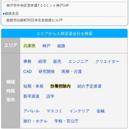
神戸市中央区雲井通7-1-1ミント神戸14F
姫路支店
姫路市白銀町50日本生命姫路ビル7F
エリアから人材派遣会社を検索
兵庫県
神戸
姫路
事務
経理
販売
エンジニア
クリエイター
CAD
研究開発
医療・介護
短期・単発
扶養控除内
紹介予定派遣
新卒派遣
語学
アパレル
マスコミ
インテリア
金融
旅行・ホテル
学校・官公庁