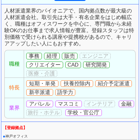
人材派遣業界のパイオニアで、国内拠点数が最大級の
人材派遣会社。取引先は大手・有名企業をはじめ幅広
く、職種はオフィスワークを中心に、専門職から未経
験OKのお仕事まで求人情報が豊富。登録スタッフは特
別価格で受けられる講座や提携校があるので、キャリ
アアップしたい人にもおすすめ。
事務
経理
販売
職種
クリエイター
CAD
研究開発
短期・単発
扶養控除内
紹介予定派遣
特長
新卒派遣
語学力
アパレル
マスコミ
金融
業界
学校・官公庁
神戸オフィス