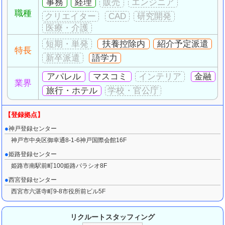
事務
経理
職種
扶養控除内
紹介予定派遣
特長
語学力
アパレル
マスコミ
金融
業界
旅行・ホテル
神戸登録センター
神戸市中央区御幸通8-1-6神戸国際会館16F
姫路登録センター
姫路市南駅前町100姫路パラシオ8F
西宮登録センター
西宮市六湛寺町9-8市役所前ビル5F
リクルートスタッフィング