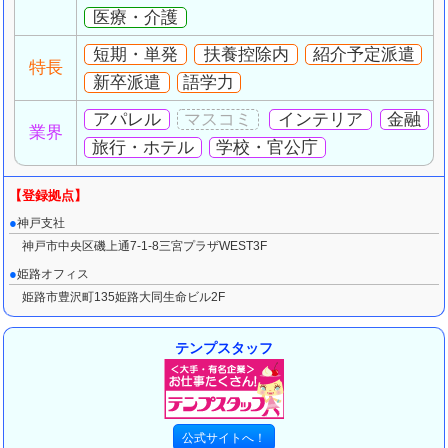
医療・介護
短期・単発
扶養控除内
紹介予定派遣
特長
新卒派遣
語学力
アパレル
インテリア
金融
業界
旅行・ホテル
学校・官公庁
神戸支社
神戸市中央区磯上通7-1-8三宮プラザWEST3F
姫路オフィス
姫路市豊沢町135姫路大同生命ビル2F
テンプスタッフ