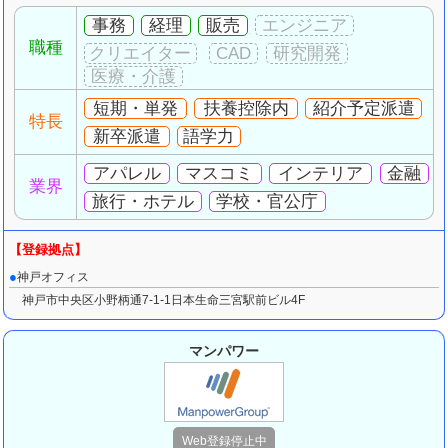
事務
経理
販売
職種
短期・単発
扶養控除内
紹介予定派遣
特長
新卒派遣
語学力
アパレル
マスコミ
インテリア
金融
業界
旅行・ホテル
学校・官公庁
神戸オフィス
神戸市中央区小野柄通7-1-1日本生命三宮駅前ビル4F
マンパワー