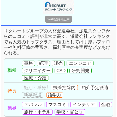
リクルートグループの人材派遣会社。派遣スタッフか
らの口コミ・評判が非常に高く、派遣会社ランキング
でも人気のトップクラス。理由としては手厚いフォロ
ーや無料研修の豊富さ、福利厚生の充実度などがあげ
られる。
事務
経理
販売
エンジニア
職種
クリエイター
CAD
研究開発
医療・介護
扶養控除内
紹介予定派遣
特長
語学力
アパレル
マスコミ
インテリア
金融
業界
旅行・ホテル
学校・官公庁